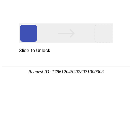
PRODUCTS
产品服务中心
专注生态多孔纤维棉、碳纤雨水收集模块生产施工
CENTER