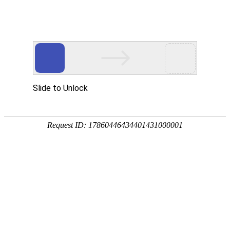
PRODUCTS
产品服务中心
专注生态多孔纤维棉、碳纤雨水收集模块生产施工
CENTER