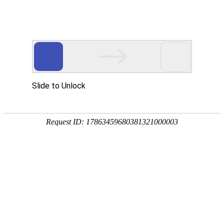
PRODUCTS
产品服务中心
专注生态多孔纤维棉、碳纤雨水收集模块生产施工
CENTER