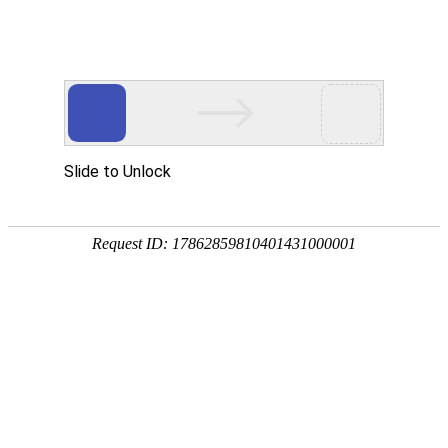
PRODUCTS
产品服务中心
专注生态多孔纤维棉、碳纤雨水收集模块生产施工
CENTER