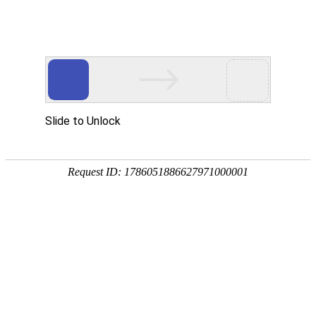
PRODUCTS
产品服务中心
专注生态多孔纤维棉、碳纤雨水收集模块生产施工
CENTER