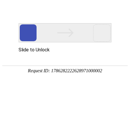
PRODUCTS
产品服务中心
专注生态多孔纤维棉、碳纤雨水收集模块生产施工
CENTER