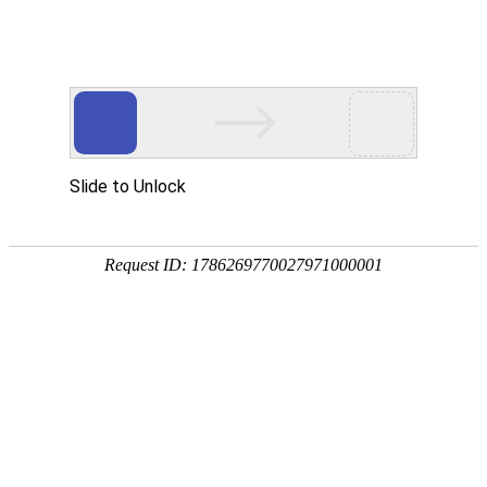
PRODUCTS
产品服务中心
专注生态多孔纤维棉、碳纤雨水收集模块生产施工
CENTER