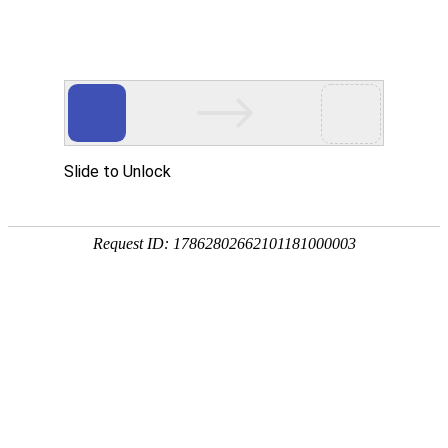
PRODUCTS
产品服务中心
专注生态多孔纤维棉、碳纤雨水收集模块生产施工
CENTER