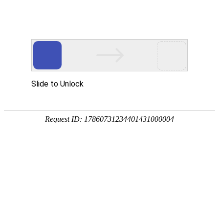
PRODUCTS
产品服务中心
专注生态多孔纤维棉、碳纤雨水收集模块生产施工
CENTER