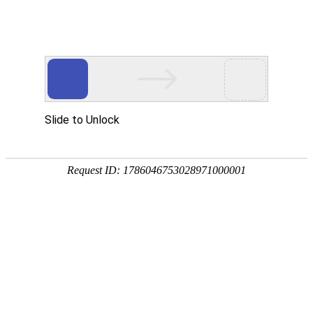
PRODUCTS
产品服务中心
专注生态多孔纤维棉、碳纤雨水收集模块生产施工
CENTER