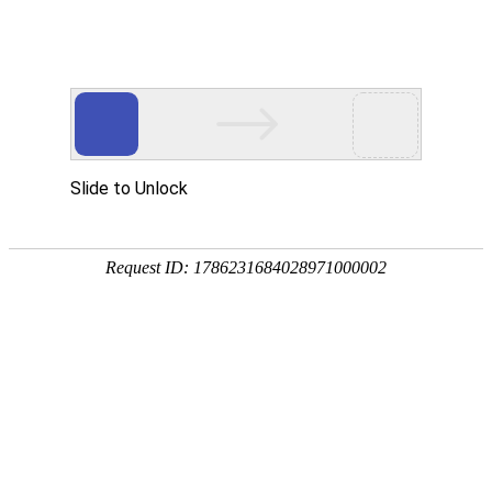
PRODUCTS
产品服务中心
专注生态多孔纤维棉、碳纤雨水收集模块生产施工
CENTER