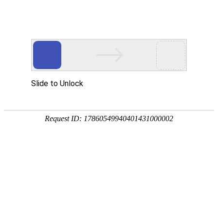
PRODUCTS
产品服务中心
专注生态多孔纤维棉、碳纤雨水收集模块生产施工
CENTER