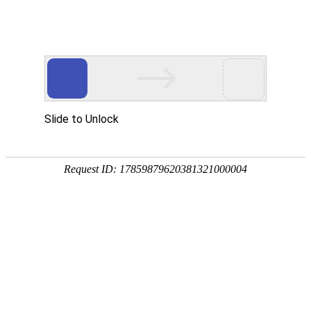
PRODUCTS
产品服务中心
专注生态多孔纤维棉、碳纤雨水收集模块生产施工
CENTER