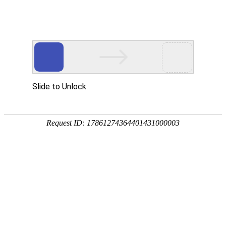
PRODUCTS
产品服务中心
专注生态多孔纤维棉、碳纤雨水收集模块生产施工
CENTER