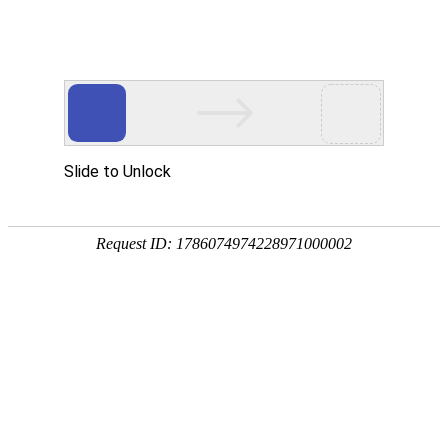
PRODUCTS
产品服务中心
专注生态多孔纤维棉、碳纤雨水收集模块生产施工
CENTER