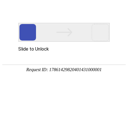
PRODUCTS
产品服务中心
专注生态多孔纤维棉、碳纤雨水收集模块生产施工
CENTER