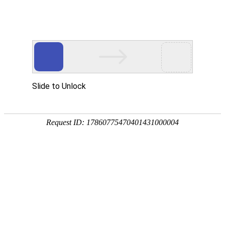
PRODUCTS
产品服务中心
专注生态多孔纤维棉、碳纤雨水收集模块生产施工
CENTER