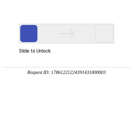
PRODUCTS
产品服务中心
专注生态多孔纤维棉、碳纤雨水收集模块生产施工
CENTER